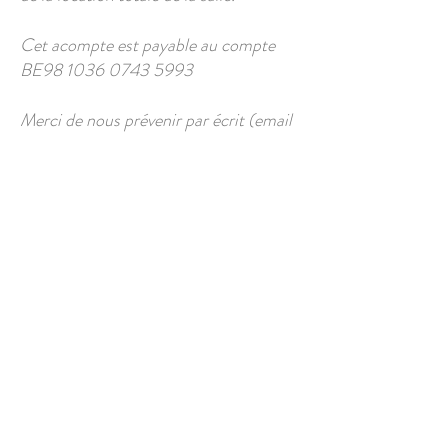
Cet acompte est payable au compte
BE98
1036 0743 5993
Merci de nous prévenir par écrit (email
ou courrier) en cas d’annulation.
Plus de 30 jours avant l’arrivée :
l’acompte (correspondant au montant
de la salle) est remboursé
intégralement.
Entre 30 et 14 jours avant l’arrivée :
l’acompte reste acquis.
Moins de 14 jours avant l’arrivée : le
montant total du séjour restera dû et
sera facturé, même en cas d’annulation.